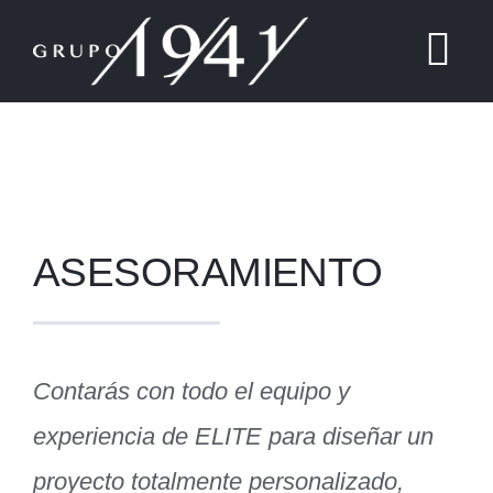
Skip
to
Tog
content
Nav
Home
Nosotros
ASESORAMIENTO
Servicios
Promociones
Contarás con todo el equipo y
Contacto
experiencia de ELITE para diseñar un
proyecto totalmente personalizado,